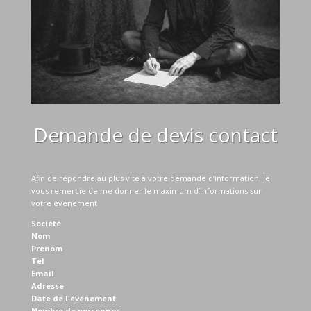
Demande de devis contact
Afin de répondre au plus vite à votre demande d’information, je
vous remercie de me donner le maximum d’informations sur
votre événement
Société
Nom
Prénom
Tel
Email
Adresse
Date de l'événement
Nombre de personnes