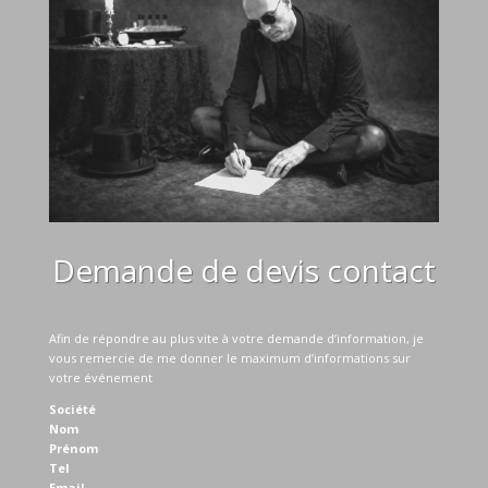
Demande de devis contact
Afin de répondre au plus vite à votre demande d’information, je
vous remercie de me donner le maximum d’informations sur
votre événement
Société
Nom
Prénom
Tel
Email