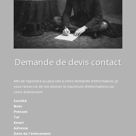
Demande de devis contact
Afin de répondre au plus vite à votre demande d’information, je
vous remercie de me donner le maximum d’informations sur
votre événement
Société
Nom
Prénom
Tel
Email
Adresse
Date de l'événement