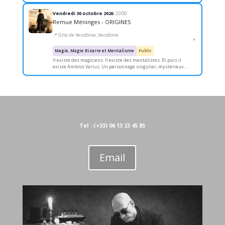
intemporel, né de l’imaginaire de…
Vendredi 30 octobre 2026
· 20:00
Remue Méninges - ORIGINES
📍 Gîte de Vendôme, Vendôme
▼
Magie, Magie Bizarre et Mentalisme
Public
Il existe des magiciens. Il existe des mentalistes. Et puis il
existe Ambros Varius. Un personnage singulier, mystérieux et
intemporel, né de l’imaginaire de…
Tel : (+33) 06 13 23 45 85
Email