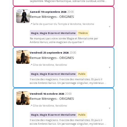
septembre. Magicien fantastique, scénariste surdoué, esthète
accompli, Ambros Varius (le…
Samedi 19 septembre 2026
· 20:00
Remue Méninges - ORIGINES
📍 Salle de quartier du Temple à Vendome, Vendome
▼
Magie, Magie Bizarre et Mentalisme
Théâtre
Ne manquez pas votre soirée Magie et Mentalisme par
Ambros Varius, votre magicien du quartier !
Vendredi 25 septembre 2026
· 20:00
Remue Méninges - ORIGINES
📍 Gîte de Vendôme, Vendôme
▼
Magie, Magie Bizarre et Mentalisme
Public
Il existe des magiciens. Il existe des mentalistes. Et puis il
existe Ambros Varius. Un personnage singulier, mystérieux et
intemporel, né de l’imaginaire de…
Vendredi 16 octobre 2026
· 20:00
Remue Méninges - ORIGINES
📍 Gîte de Vendôme, Vendôme
▼
Magie, Magie Bizarre et Mentalisme
Public
Il existe des magiciens. Il existe des mentalistes. Et puis il
existe Ambros Varius. Un personnage singulier, mystérieux et