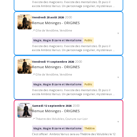
Il existe des magiciens. Il existe des mentalistes. Et puis il
existe Ambros Varius. Un personnage singulier, mystérieux et
intemporel, né de l’imaginaire de…
Vendredi 28 août 2026
· 20:00
Remue Méninges - ORIGINES
📍 Gîte de Vendôme, Vendôme
▼
Magie, Magie Bizarre et Mentalisme
Public
Il existe des magiciens. Il existe des mentalistes. Et puis il
existe Ambros Varius. Un personnage singulier, mystérieux et
intemporel, né de l’imaginaire de…
Vendredi 11 septembre 2026
· 20:00
Remue Méninges - ORIGINES
📍 Gîte de Vendôme, Vendôme
▼
Magie, Magie Bizarre et Mentalisme
Public
Il existe des magiciens. Il existe des mentalistes. Et puis il
existe Ambros Varius. Un personnage singulier, mystérieux et
intemporel, né de l’imaginaire de…
Samedi 12 septembre 2026
· 20:00
Remue Méninges - ORIGINES
📍 Théatre des Volubiles, Couture-sur-Loir
▼
Magie, Magie Bizarre et Mentalisme
Théâtre
C'est officiel : Ambros Varius sera au Théâtre des Volubiles le 12