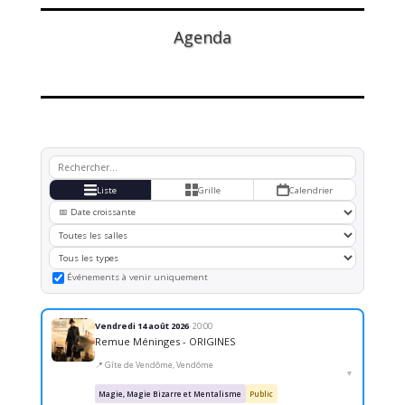
Agenda
Liste
Grille
Calendrier
Événements à venir uniquement
Vendredi 14 août 2026
· 20:00
Remue Méninges - ORIGINES
📍 Gîte de Vendôme, Vendôme
▼
Magie, Magie Bizarre et Mentalisme
Public