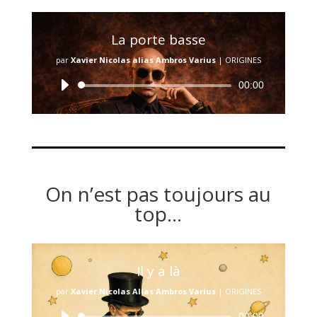
La porte basse
par
Xavier Nicolas alias Ambros Varius
|
ORIGINES
Lecteur
00:00
audio
On n’est pas toujours au
top…
Il y a là
par
Xavier Nicolas Alias Ambros Varius
|
ORIGINES
Lecteur
00:00