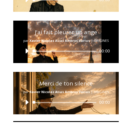
audio
J'ai fait pleurer un ange
par
Xavier Nicolas Alias Ambros Varius
|
ORIGINES
Lecteur
00:00
audio
Merci de ton silence
par
Xavier Nicolas Alias Ambros Varius
|
ORIGINES
Lecteur
00:00
audio