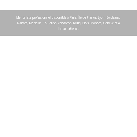
Mentaliste professionnel disponible à Paris, Île-de-France, Lyon, Bordeaux,
Nantes, Marseille, Toulouse, Vendôme, Tours, Blois, Monaco, Genève et à
l'international.